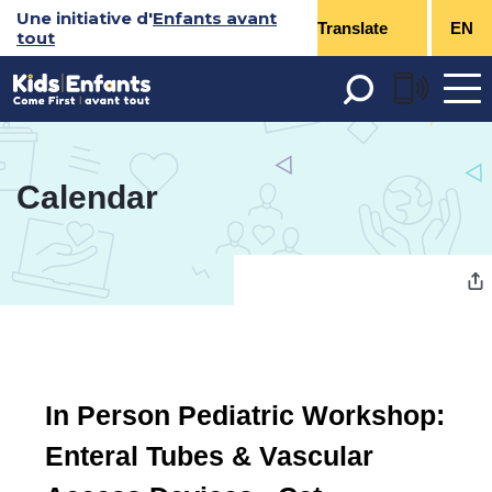
Sauter
Une initiative d'
Enfants avant
EN
tout
au
contenu
Open 
menu
Calendar 
In Person Pediatric Workshop: 
Enteral Tubes & Vascular